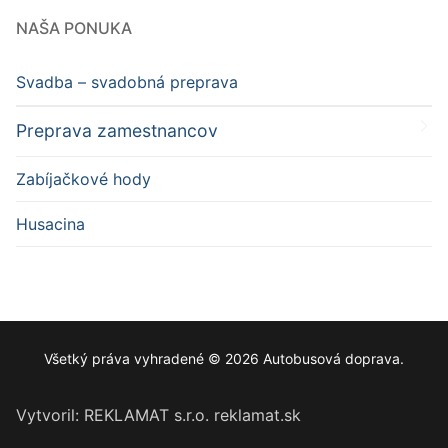
NAŠA PONUKA
Svadba – svadobná preprava
Preprava zamestnancov
Zabíjačkové hody
Husacina
Všetký práva vyhradené © 2026 Autobusová doprava.
Vytvoril: REKLAMAT s.r.o. reklamat.sk