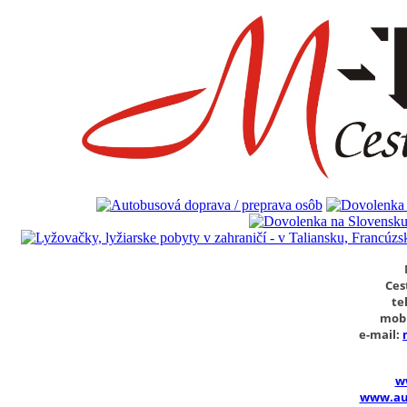
Ces
tel
mobi
e-mail:
w
www.au