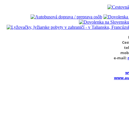
Ces
tel
mobi
e-mail:
w
www.au